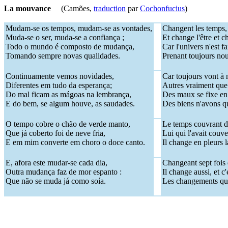
La mouvance
(Camões,
traduction
par
Cochonfucius
)
Mudam-se os tempos, mudam-se as vontades,
Changent les temps, 
Muda-se o ser, muda-se a confiança ;
Et change l'être et c
Todo o mundo é composto de mudança,
Car l'univers n'est 
Tomando sempre novas qualidades.
Prenant toujours nou
Continuamente vemos novidades,
Car toujours vont à
Diferentes em tudo da esperança;
Autres vraiment que
Do mal ficam as mágoas na lembrança,
Des maux se fixe en
E do bem, se algum houve, as saudades.
Des biens n'avons que
O tempo cobre o chão de verde manto,
Le temps couvrant d
Que já coberto foi de neve fria,
Lui qui l'avait couve
E em mim converte em choro o doce canto.
Il change en pleurs 
E, afora este mudar-se cada dia,
Changeant sept fois
Outra mudança faz de mor espanto :
Il change aussi, et c
Que não se muda já como soía.
Les changements qu'