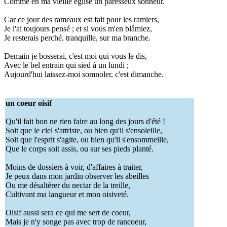
Comme en ma vieille église un paresseux sonneur.
Car ce jour des rameaux est fait pour les ramiers,
Je l'ai toujours pensé ; et si vous m'en blâmiez,
Je resterais perché, tranquille, sur ma branche.
Demain je bosserai, c'est moi qui vous le dis,
Avec le bel entrain qui sied à un lundi ;
Aujourd'hui laissez-moi somnoler, c'est dimanche.
un coeur oisif
Qu'il fait bon ne rien faire au long des jours d'été !
Soit que le ciel s'attriste, ou bien qu'il s'ensoleille,
Soit que l'esprit s'agite, ou bien qu'il s'ensommeille,
Que le corps soit assis, ou sur ses pieds planté.
Moins de dossiers à voir, d'affaires à traiter,
Je peux dans mon jardin observer les abeilles
Ou me désaltérer du nectar de la treille,
Cultivant ma langueur et mon oisiveté.
Oisif aussi sera ce qui me sert de coeur,
Mais je n'y songe pas avec trop de rancoeur,