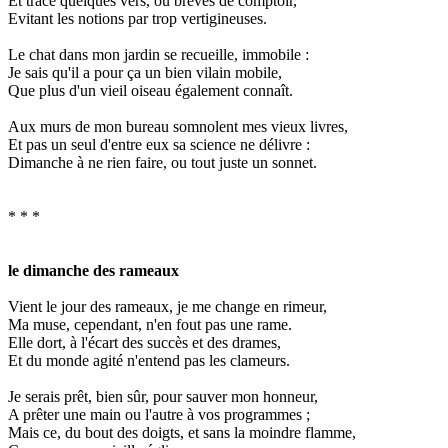
Et trace quelques vers, ou brèves de comptoir,
Evitant les notions par trop vertigineuses.
Le chat dans mon jardin se recueille, immobile :
Je sais qu'il a pour ça un bien vilain mobile,
Que plus d'un vieil oiseau également connaît.
Aux murs de mon bureau somnolent mes vieux livres,
Et pas un seul d'entre eux sa science ne délivre :
Dimanche à ne rien faire, ou tout juste un sonnet.
* * *
le dimanche des rameaux
Vient le jour des rameaux, je me change en rimeur,
Ma muse, cependant, n'en fout pas une rame.
Elle dort, à l'écart des succès et des drames,
Et du monde agité n'entend pas les clameurs.
Je serais prêt, bien sûr, pour sauver mon honneur,
A prêter une main ou l'autre à vos programmes ;
Mais ce, du bout des doigts, et sans la moindre flamme,