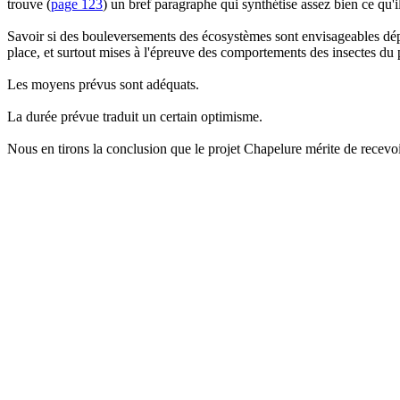
trouve
(
page 123
) un bref paragraphe qui synthétise assez bien ce qu'il
Savoir si des bouleversements des écosystèmes sont envisageables dépa
place, et surtout mises à l'épreuve des comportements des insectes du 
Les moyens prévus sont adéquats.
La durée prévue traduit un certain optimisme.
Nous en tirons la conclusion que le projet
Chapelure mérite de recevoi