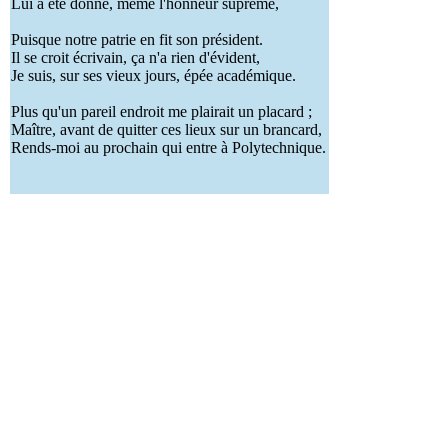
Lui a été donné, même l'honneur suprême,
Puisque notre patrie en fit son président.
Il se croit écrivain, ça n'a rien d'évident,
Je suis, sur ses vieux jours, épée académique.
Plus qu'un pareil endroit me plairait un placard ;
Maître, avant de quitter ces lieux sur un brancard,
Rends-moi au prochain qui entre à Polytechnique.