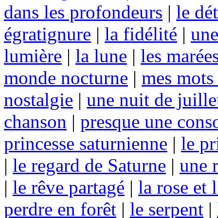
dans les profondeurs
|
le dé
égratignure
|
la fidélité
|
une
lumière
|
la lune
|
les marée
monde nocturne
|
mes mots 
nostalgie
|
une nuit de juille
chanson
|
presque une conso
princesse saturnienne
|
le p
|
le regard de Saturne
|
une 
|
le rêve partagé
|
la rose et 
perdre en forêt
|
le serpent
|