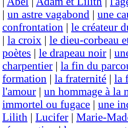
|
Abel
|
Adam et Lilith
|
l'âg
|
un astre vagabond
|
une ca
confrontation
|
le créateur 
|
la croix
|
le dieu-corbeau e
poètes
|
le drapeau noir
|
un
charpentier
|
la fin du parco
formation
|
la fraternité
|
la 
l'amour
|
un hommage à la m
immortel ou fugace
|
une in
Lilith
|
Lucifer
|
Marie-Made