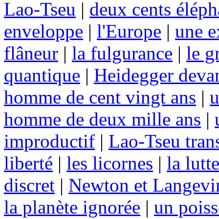
Lao-Tseu
|
deux cents éléph
enveloppe
|
l'Europe
|
une e
flâneur
|
la fulgurance
|
le g
quantique
|
Heidegger devan
homme de cent vingt ans
|
u
homme de deux mille ans
|
improductif
|
Lao-Tseu tran
liberté
|
les licornes
|
la lutt
discret
|
Newton et Langevi
la planète ignorée
|
un pois