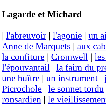
Lagarde et Michard
|
l'abreuvoir
|
l'agonie
|
un a
Anne de Marquets
|
aux cab
la confiture
|
Cromwell
|
les
l'épouvantail
|
la faim du pr
une huître
|
un instrument
|
Picrochole
|
le sonnet tordu
ronsardien
|
le vieillissemen