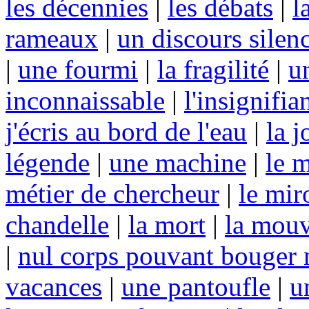
les décennies
|
les débats
|
l
rameaux
|
un discours silen
|
une fourmi
|
la fragilité
|
u
inconnaissable
|
l'insignifia
j'écris au bord de l'eau
|
la j
légende
|
une machine
|
le m
métier de chercheur
|
le mir
chandelle
|
la mort
|
la mou
|
nul corps pouvant bouger n
vacances
|
une pantoufle
|
u