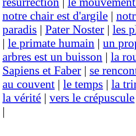
résurrection
|
le mouvement 
notre chair est d'argile
|
notr
paradis
|
Pater Noster
|
les p
|
le primate humain
|
un pro
arbres est un buisson
|
la ro
Sapiens et Faber
|
se rencon
au couvent
|
le temps
|
la tr
la vérité
|
vers le crépuscule
|