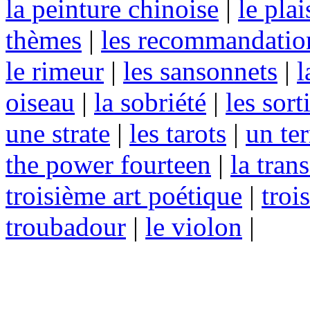
la peinture chinoise
|
le plai
thèmes
|
les recommandatio
le rimeur
|
les sansonnets
|
l
oiseau
|
la sobriété
|
les sort
une strate
|
les tarots
|
un te
the power fourteen
|
la tran
troisième art poétique
|
troi
troubadour
|
le violon
|